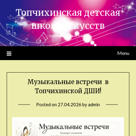
Skip
Топчихинская детская
to
content
школа искусств
официальный сайт
Menu
Музыкальные встречи ⁣ в
Топчихинской ДШИ!
Posted on
27.04.2026
by
admin