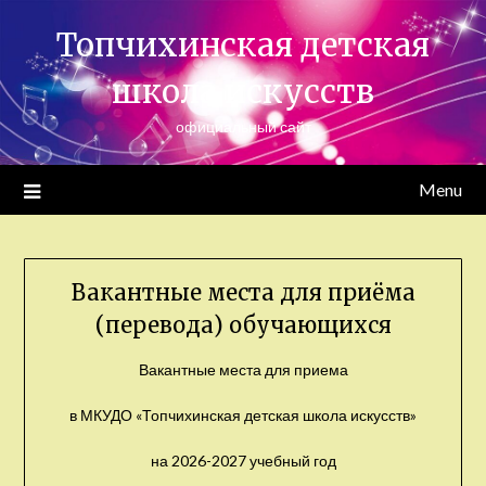
Skip
Топчихинская детская
to
content
школа искусств
официальный сайт
Menu
Вакантные места для приёма
(перевода) обучающихся
Вакантные места для приема
в МКУДО «Топчихинская детская школа искусств»
на 2026-2027 учебный год