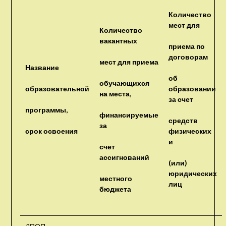
Количество
мест для
Количество
вакантных
приема по
договорам
мест для приема
Название
об
обучающихся
образовательной
образовании
на места,
за счет
программы,
финансируемые
средств
за
срок освоения
физических
и
счет
ассигнований
(или)
юридических
местного
лиц
бюджета