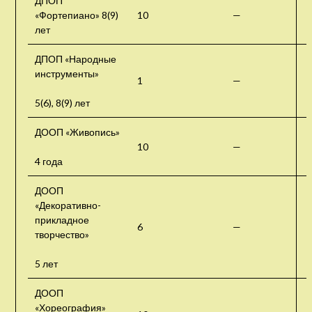
ДПОП
«Фортепиано» 8(9)
10
—
лет
ДПОП «Народные
инструменты»
1
—
5(6), 8(9) лет
ДООП «Живопись»
10
—
4 года
ДООП
«Декоративно-
прикладное
6
—
творчество»
5 лет
ДООП
«Хореография»