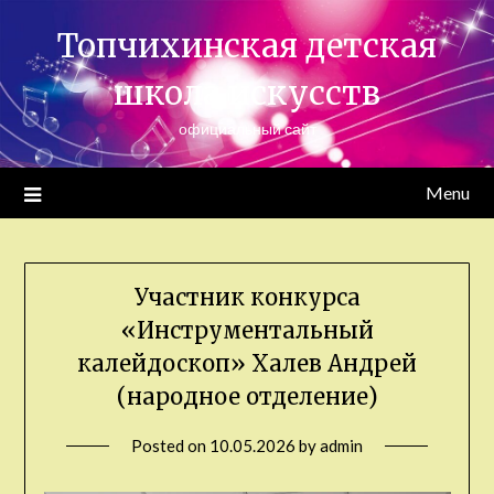
Skip
Топчихинская детская
to
content
школа искусств
официальный сайт
Menu
Участник конкурса
«Инструментальный
калейдоскоп» Халев Андрей
(народное отделение)
Posted on
10.05.2026
by
admin