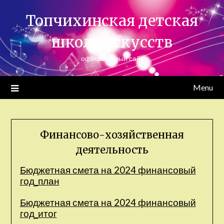
Skip
Топчихинская детская
to
content
школа искусств
официальный сайт
Menu
Финансово-хозяйственная
деятельность
Бюджетная смета на 2024 финансовый
год_план
Бюджетная смета на 2024 финансовый
год_итог